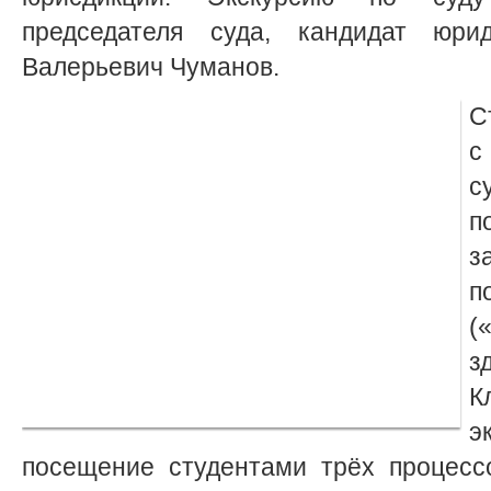
председателя суда, кандидат юри
Валерьевич Чуманов.
С
с
с
п
з
п
(
з
К
э
посещение студентами трёх процесс