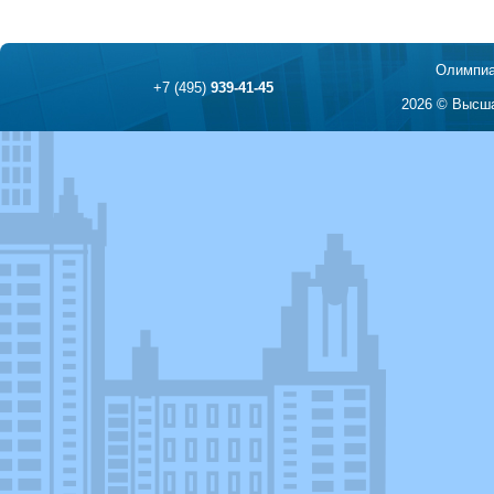
Олимпиа
+7 (495)
939-41-45
2026 © Высша