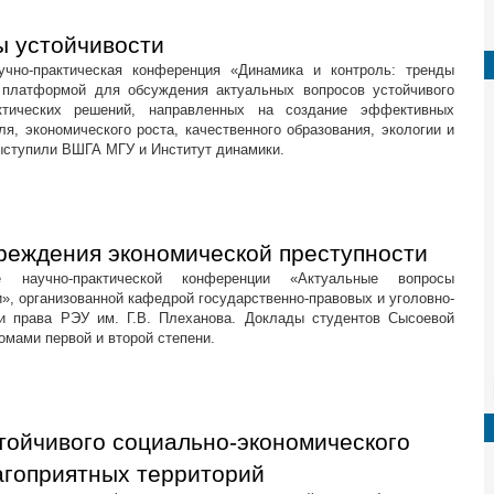
ы устойчивости
чно-практическая конференция «Динамика и контроль: тренды
 платформой для обсуждения актуальных вопросов устойчивого
ктических решений, направленных на создание эффективных
ля, экономического роста, качественного образования, экологии и
ыступили ВШГА МГУ и Институт динамики.
реждения экономической преступности
 научно-практической конференции «Актуальные вопросы
», организованной кафедрой государственно-правовых и уголовно-
и права РЭУ им. Г.В. Плеханова. Доклады студентов Сысоевой
омами первой и второй степени.
тойчивого социально-экономического
агоприятных территорий