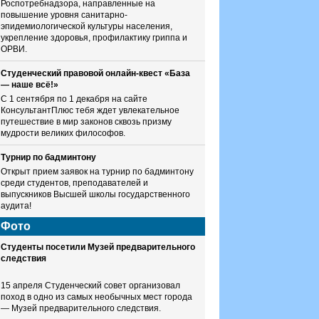
Роспотребнадзора, направленные на
повышение уровня санитарно-
эпидемиологической культуры населения,
укрепление здоровья, профилактику гриппа и
ОРВИ.
Студенческий правовой онлайн-квест «База
— наше всё!»
С 1 сентября по 1 декабря на сайте
КонсультантПлюс тебя ждет увлекательное
путешествие в мир законов сквозь призму
мудрости великих философов.
Турнир по бадминтону
Открыт прием заявок на турнир по бадминтону
среди студентов, преподавателей и
выпускников Высшей школы государственного
аудита!
Фото
Студенты посетили Музей предварительного
следствия
15 апреля Студенческий совет организовал
поход в одно из самых необычных мест города
— Музей предварительного следствия.