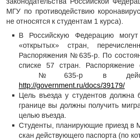
законодательства Российской Федер
МГУ по противодействию коронавиру
не относятся к студентам 1 курса).
В Российскую Федерацию могут
«открытых» стран, перечисле
Распоряжения №635-р. По состоян
списке 57 стран. Распоряжение
№635-р в действую
http://government.ru/docs/39179/
Цель въезда у студентов должна 
границе вы должны получить мигр
целью въезда.
Студенты, планирующие приезд в М
скан действующего паспорта (по ко