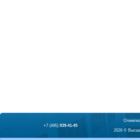
Олимпиа
+7 (495)
939-41-45
2026 © Высша