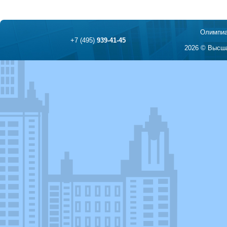
Олимпиа
+7 (495)
939-41-45
2026 © Высша