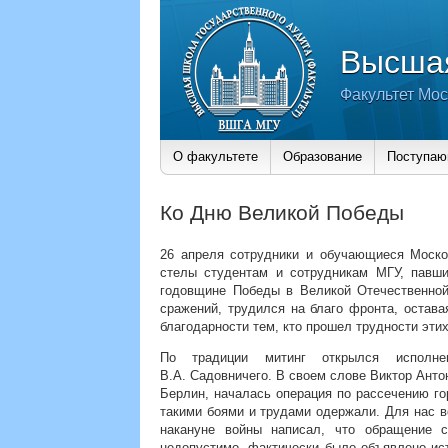
Высшая
Факультет Мос
О факультете
Образование
Поступа
Ко Дню Великой Победы
26 апреля сотрудники и обучающиеся Моско
стелы студентам и сотрудникам МГУ, павши
годовщине Победы в Великой Отечественной 
сражений, трудился на благо фронта, оставая
благодарности тем, кто прошел трудности этих
По традиции митинг открылся исполне
В.А. Садовничего. В своем слове Виктор Анто
Берлин, началась операция по рассечению го
такими боями и трудами одержали. Для нас 
накануне войны написал, что обращение
недопустимо, фактически было объявлено ис