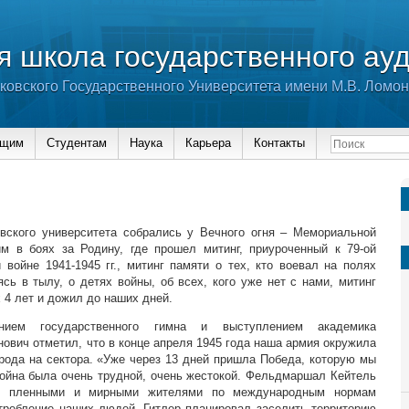
 школа государственного ау
ковского Государственного Университета имени М.В. Ломо
ющим
Студентам
Наука
Карьера
Контакты
вского университета собрались у Вечного огня – Мемориальной
м в боях за Родину, где прошел митинг, приуроченный к 79-ой
войне 1941-1945 гг., митинг памяти о тех, кто воевал на полях
сь в тылу, о детях войны, об всех, кого уже нет с нами, митинг
 4 лет и дожил до наших дней.
нием государственного гимна и выступлением академика
нович отметил, что в конце апреля 1945 года наша армия окружила
рода на сектора. «Уже через 13 дней пришла Победа, которую мы
война была очень трудной, очень жестокой. Фельдмаршал Кейтель
 с пленными и мирными жителями по международным нормам
требление наших людей. Гитлер планировал заселить территорию