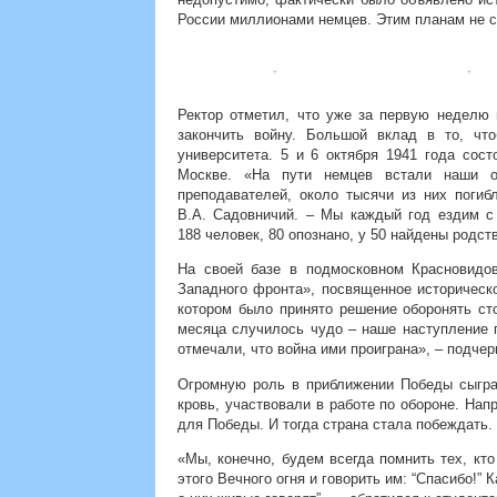
России миллионами немцев. Этим планам не с
Ректор отметил, что уже за первую неделю
закончить войну. Большой вклад в то, чт
университета. 5 и 6 октября 1941 года сос
Москве. «На пути немцев встали наши о
преподавателей, около тысячи из них погиб
В.А. Садовничий. – Мы каждый год ездим с
188 человек, 80 опознано, у 50 найдены родст
На своей базе в подмосковном Красновидо
Западного фронта», посвященное историческ
котором было принято решение оборонять ст
месяца случилось чудо – наше наступление
отмечали, что война ими проиграна», – подчер
Огромную роль в приближении Победы сыгра
кровь, участвовали в работе по обороне. Нап
для Победы. И тогда страна стала побеждать.
«Мы, конечно, будем всегда помнить тех, кт
этого Вечного огня и говорить им: “Спасибо!” 