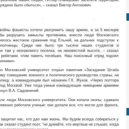
уждено было сбыться», – сказал Виктор Антонович.
 войны фашисты хотели разгромить нашу армию, а за 5 месяцев
обы разрушить замыслы противника, внесли люди Московского
тоялось жестокое сражение под Ельней, на дальних подступах к
полченцы. Среди них было три тысячи наших студентов и
ли там у незнакомого поселка, на неизвестной высоте, – сказал
 ребятами, чтим память погибших. Наш поисковый отряд поднял
венники».
во Московский университет открыл памятник «Заседание Штаба
ому совещанию военного и политического руководства страны, на
олицу, а командующим был назначен Г.К. Жуков. «Через полтора
 под Москвой. Уже тогда умные командующие немецкими армиями
кнул В.А. Садовничий.
ли люди Московского университета. Они копали окопы, сдавали
ряженно работали ученые: они делали все, что могли для фронта,
о защитил нас, кто дал нам жизнь. Мы будем всегда собираться у
Как сказал студент-поэт, “не думайте, что мертвые не слышат, когда