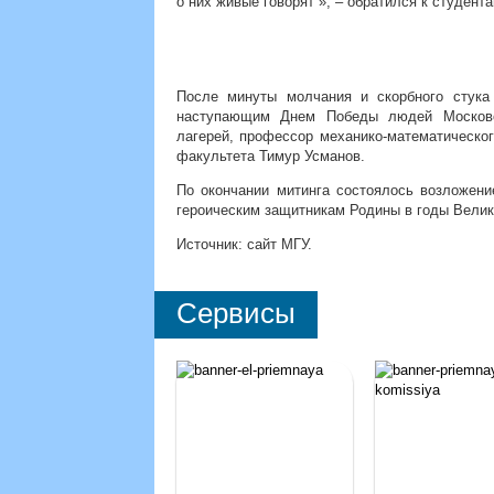
о них живые говорят”», – обратился к студент
После минуты молчания и скорбного стука
наступающим Днем Победы людей Московск
лагерей, профессор механико-математическо
факультета Тимур Усманов.
По окончании митинга состоялось возложени
героическим защитникам Родины в годы Велик
Источник: сайт МГУ.
Сервисы