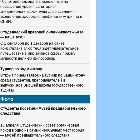
Роспотребнадзора, направленные на
повышение уровня санитарно-
эпидемиологической культуры населения,
укрепление здоровья, профилактику гриппа и
ОРВИ.
Студенческий правовой онлайн-квест «База
— наше всё!»
С 1 сентября по 1 декабря на сайте
КонсультантПлюс тебя ждет увлекательное
путешествие в мир законов сквозь призму
мудрости великих философов.
Турнир по бадминтону
Открыт прием заявок на турнир по бадминтону
среди студентов, преподавателей и
выпускников Высшей школы государственного
аудита!
Фото
Студенты посетили Музей предварительного
следствия
15 апреля Студенческий совет организовал
поход в одно из самых необычных мест города
— Музей предварительного следствия.