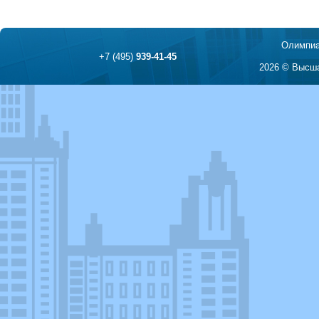
Олимпиа
+7 (495)
939-41-45
2026 © Высша