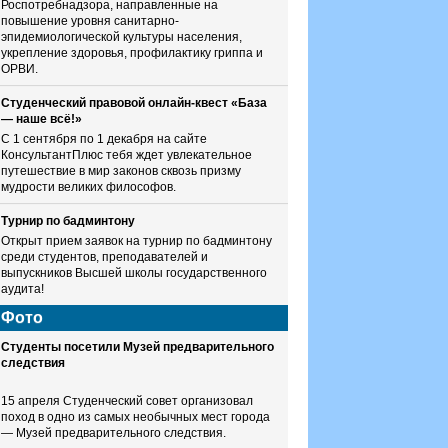
Роспотребнадзора, направленные на
повышение уровня санитарно-
эпидемиологической культуры населения,
укрепление здоровья, профилактику гриппа и
ОРВИ.
Студенческий правовой онлайн-квест «База
— наше всё!»
С 1 сентября по 1 декабря на сайте
КонсультантПлюс тебя ждет увлекательное
путешествие в мир законов сквозь призму
мудрости великих философов.
Турнир по бадминтону
Открыт прием заявок на турнир по бадминтону
среди студентов, преподавателей и
выпускников Высшей школы государственного
аудита!
Фото
Студенты посетили Музей предварительного
следствия
15 апреля Студенческий совет организовал
поход в одно из самых необычных мест города
— Музей предварительного следствия.