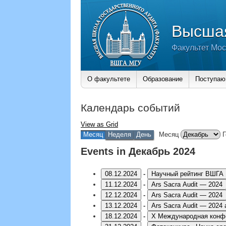
Высшая
Факультет Мос
О факультете
Образование
Поступа
Календарь событий
View as
Grid
Месяц
Неделя
День
Месяц
Г
Events in Декабрь 2024
08.12.2024
-
Научный рейтинг ВШГА
11.12.2024
-
Ars Sacra Audit — 2024
12.12.2024
-
Ars Sacra Audit — 2024
13.12.2024
-
Ars Sacra Audit — 2024
a
18.12.2024
-
X Международная конфе