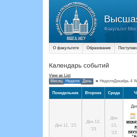
Высшая
Факультет Мос
О факультете
Образование
Поступа
Календарь событий
View as
List
Месяц
Неделя
День
◄ НеделяДекабрь 4
W
Понедельник
Вторник
Среда
Ч
Дек
Дек
Дек 12,
межд
Дек 11, '23
13,
к
'23
науч
'23
"A