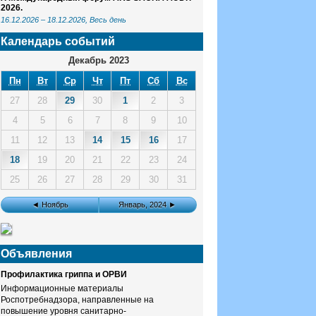
2026.
16.12.2026
–
18.12.2026
, Весь день
Календарь событий
Декабрь 2023
Пн
Вт
Ср
Чт
Пт
Сб
Вс
27
28
29
30
1
2
3
4
5
6
7
8
9
10
11
12
13
14
15
16
17
18
19
20
21
22
23
24
25
26
27
28
29
30
31
◄ Ноябрь
Январь, 2024 ►
Объявления
Профилактика гриппа и ОРВИ
Информационные материалы
Роспотребнадзора, направленные на
повышение уровня санитарно-