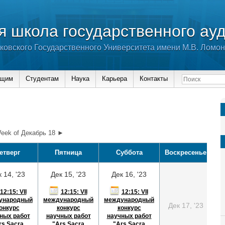
 школа государственного ау
ковского Государственного Университета имени М.В. Ломо
ющим
Студентам
Наука
Карьера
Контакты
eek of Декабрь 18 ►
етверг
Пятница
Суббота
Воскресенье
 14, '23
Дек 15, '23
Дек 16, '23
12:15: VII
12:15: VII
12:15: VII
ународный
международный
международный
Дек 17, '23
онкурс
конкурс
конкурс
ных работ
научных работ
научных работ
rs Sacra
"Ars Sacra
"Ars Sacra