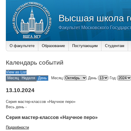
Высшая школа г
Факультет Московского Государс
О факультете
Образование
Поступающим
Студентам
Календарь событий
View as
List
Месяц
Неделя
День
Месяц
День
Год
13.10.2024
Серия мастер-классов «Научное перо»
Весь день
-
Серия мастер-классов «Научное перо»
Подробности