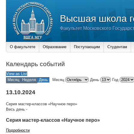
Высшая школа г
Факультет Московского Государс
О факультете
Образование
Поступающим
Студентам
Календарь событий
View as
List
Месяц
Неделя
День
Месяц
День
Год
13.10.2024
Серия мастер-классов «Научное перо»
Весь день
-
Серия мастер-классов «Научное перо»
Подробности