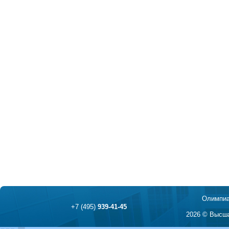
Олимпиа
+7 (495)
939-41-45
2026 © Высша