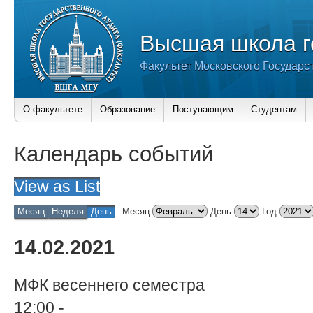
Высшая школа г
Факультет Московского Государс
О факультете
Образование
Поступающим
Студентам
Календарь событий
View as
List
Месяц
Неделя
День
Месяц
День
Год
14.02.2021
МФК весеннего семестра
12:00
-