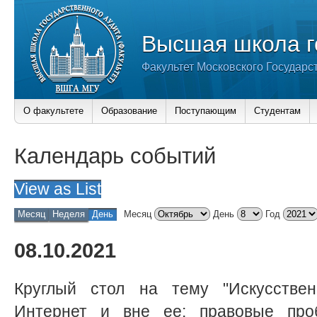
Высшая школа г
Факультет Московского Государс
О факультете
Образование
Поступающим
Студентам
Календарь событий
View as
List
Месяц
Неделя
День
Месяц
День
Год
08.10.2021
Круглый стол на тему "Искусстве
Интернет и вне ее: правовые проб