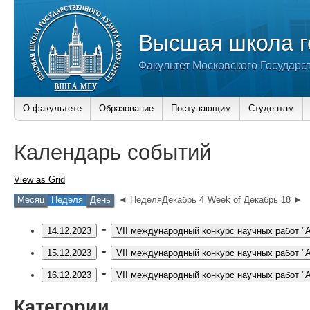
Высшая школа г
Факультет Московского Государс
О факультете
Образование
Поступающим
Студентам
Календарь событий
View as
Grid
Месяц
Неделя
День
◄ НеделяДекабрь 4
Week of Декабрь 18 ►
-
14.12.2023
VII международный конкурс научных работ "Ar
-
15.12.2023
VII международный конкурс научных работ "Ar
-
16.12.2023
VII международный конкурс научных работ "Ar
Категории