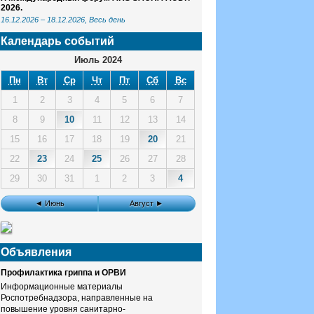
2026.
16.12.2026
–
18.12.2026
, Весь день
Календарь событий
Июль 2024
Пн
Вт
Ср
Чт
Пт
Сб
Вс
1
2
3
4
5
6
7
8
9
10
11
12
13
14
15
16
17
18
19
20
21
22
23
24
25
26
27
28
29
30
31
1
2
3
4
◄ Июнь
Август ►
Объявления
Профилактика гриппа и ОРВИ
Информационные материалы
Роспотребнадзора, направленные на
повышение уровня санитарно-