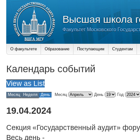
Высшая школа г
Факультет Московского Государс
О факультете
Образование
Поступающим
Студентам
Календарь событий
View as
List
Месяц
Неделя
День
Месяц
День
Год
19.04.2024
Секция «Государственный аудит» фор
Весь день
-