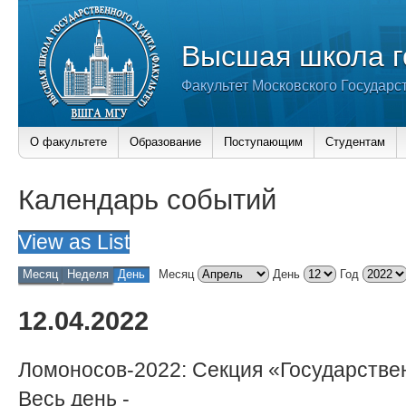
Высшая школа г
Факультет Московского Государс
О факультете
Образование
Поступающим
Студентам
Календарь событий
View as
List
Месяц
Неделя
День
Месяц
День
Год
12.04.2022
Ломоносов-2022: Секция «Государстве
Весь день
-