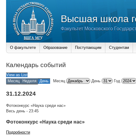
Высшая школа г
Факультет Московского Государс
О факультете
Образование
Поступающим
Студентам
Календарь событий
View as
List
Месяц
Неделя
День
Месяц
День
Год
31.12.2024
Фотоконкурс «Наука среди нас»
Весь день
-
23:45
Фотоконкурс «Наука среди нас»
Подробности