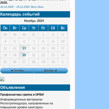
2026.
16.12.2026
–
18.12.2026
, Весь день
Календарь событий
Ноябрь 2024
Пн
Вт
Ср
Чт
Пт
Сб
Вс
28
29
30
31
1
2
3
4
5
6
7
8
9
10
11
12
13
14
15
16
17
18
19
20
21
22
23
24
25
26
27
28
29
30
1
◄ Октябрь
Декабрь ►
Объявления
Профилактика гриппа и ОРВИ
Информационные материалы
Роспотребнадзора, направленные на
повышение уровня санитарно-