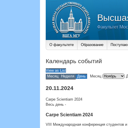
Высшая
Факультет Мос
О факультете
Образование
Поступа
Календарь событий
View as
List
Месяц
Неделя
День
Месяц
20.11.2024
Carpe Scientiam 2024
Весь день
-
Carpe Scientiam 2024
VIII Международная конференция студентов и