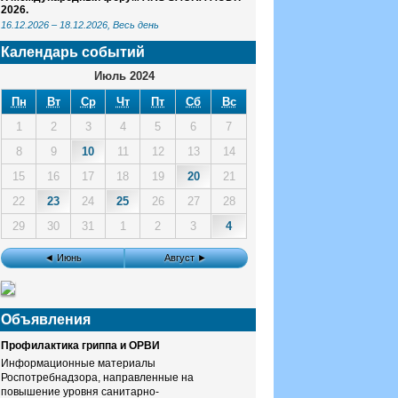
2026.
16.12.2026
–
18.12.2026
, Весь день
Календарь событий
Июль 2024
Пн
Вт
Ср
Чт
Пт
Сб
Вс
1
2
3
4
5
6
7
8
9
10
11
12
13
14
15
16
17
18
19
20
21
22
23
24
25
26
27
28
29
30
31
1
2
3
4
◄ Июнь
Август ►
Объявления
Профилактика гриппа и ОРВИ
Информационные материалы
Роспотребнадзора, направленные на
повышение уровня санитарно-