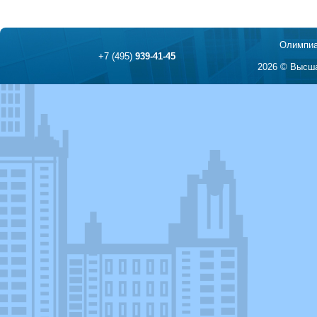
Олимпиа
+7 (495)
939-41-45
2026 © Высша