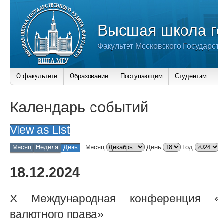
Высшая школа г
Факультет Московского Государс
О факультете
Образование
Поступающим
Студентам
Календарь событий
View as
List
Месяц
Неделя
День
Месяц
День
Год
18.12.2024
X Международная конференция «
валютного права»