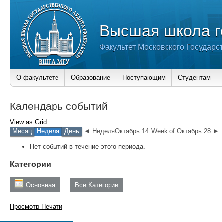
Высшая школа г
Факультет Московского Государс
О факультете
Образование
Поступающим
Студентам
Календарь событий
View as
Grid
Месяц
Неделя
День
◄ НеделяОктябрь 14
Week of Октябрь 28 ►
Нет событий в течение этого периода.
Категории
Основная
Все Категории
Просмотр
Печати