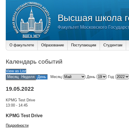
Высшая школа г
Факультет Московского Государс
О факультете
Образование
Поступающим
Студентам
Календарь событий
View as
List
Месяц
Неделя
День
Месяц
День
Год
19.05.2022
KPMG Test Drive
13:00
-
14:45
KPMG Test Drive
Подробности