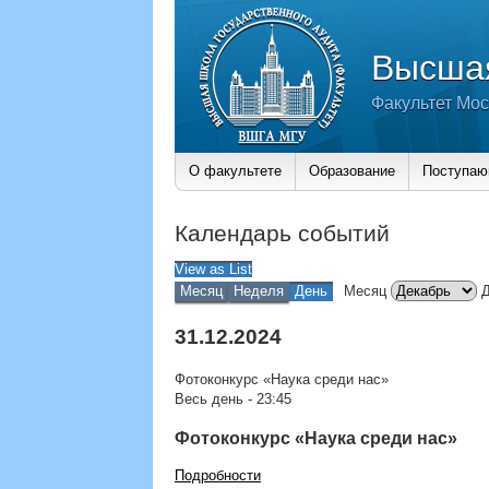
Высшая
Факультет Мос
О факультете
Образование
Поступа
Календарь событий
View as
List
Месяц
Неделя
День
Месяц
31.12.2024
Фотоконкурс «Наука среди нас»
Весь день
-
23:45
Фотоконкурс «Наука среди нас»
Подробности