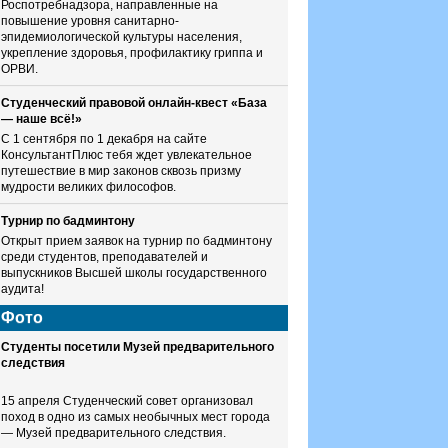
Роспотребнадзора, направленные на
повышение уровня санитарно-
эпидемиологической культуры населения,
укрепление здоровья, профилактику гриппа и
ОРВИ.
Студенческий правовой онлайн-квест «База
— наше всё!»
С 1 сентября по 1 декабря на сайте
КонсультантПлюс тебя ждет увлекательное
путешествие в мир законов сквозь призму
мудрости великих философов.
Турнир по бадминтону
Открыт прием заявок на турнир по бадминтону
среди студентов, преподавателей и
выпускников Высшей школы государственного
аудита!
Фото
Студенты посетили Музей предварительного
следствия
15 апреля Студенческий совет организовал
поход в одно из самых необычных мест города
— Музей предварительного следствия.