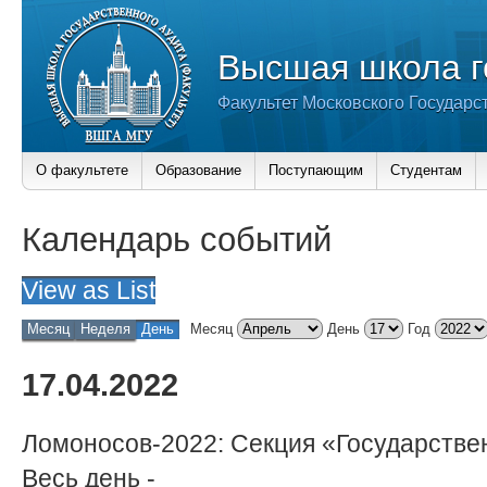
Высшая школа г
Факультет Московского Государс
О факультете
Образование
Поступающим
Студентам
Календарь событий
View as
List
Месяц
Неделя
День
Месяц
День
Год
17.04.2022
Ломоносов-2022: Секция «Государстве
Весь день
-