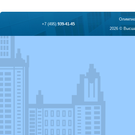
Олимпиа
+7 (495)
939-41-45
2026 © Высша