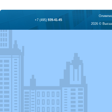
Олимпиа
+7 (495)
939-41-45
2026 © Высша