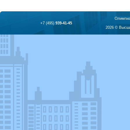
Олимпиа
+7 (495)
939-41-45
2026 © Высша