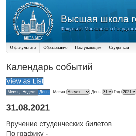
Высшая школа г
Факультет Московского Государс
О факультете
Образование
Поступающим
Студентам
Календарь событий
View as
List
Месяц
Неделя
День
Месяц
День
Год
31.08.2021
Вручение студенческих билетов
По графику
-