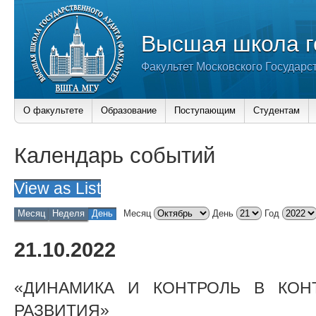
Высшая школа г
Факультет Московского Государс
О факультете
Образование
Поступающим
Студентам
Календарь событий
View as
List
Месяц
Неделя
День
Месяц
День
Год
21.10.2022
«ДИНАМИКА И КОНТРОЛЬ В КОН
РАЗВИТИЯ»