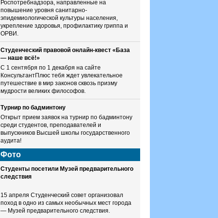
Роспотребнадзора, направленные на
повышение уровня санитарно-
эпидемиологической культуры населения,
укрепление здоровья, профилактику гриппа и
ОРВИ.
Студенческий правовой онлайн-квест «База
— наше всё!»
С 1 сентября по 1 декабря на сайте
КонсультантПлюс тебя ждет увлекательное
путешествие в мир законов сквозь призму
мудрости великих философов.
Турнир по бадминтону
Открыт прием заявок на турнир по бадминтону
среди студентов, преподавателей и
выпускников Высшей школы государственного
аудита!
Фото
Студенты посетили Музей предварительного
следствия
15 апреля Студенческий совет организовал
поход в одно из самых необычных мест города
— Музей предварительного следствия.