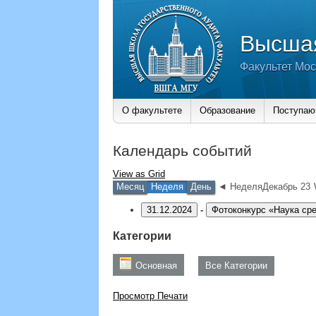
Высшая
Факультет Мос
О факультете
Образование
Поступа
Календарь событий
View as
Grid
Месяц
Неделя
День
◄ НеделяДекабрь 23
31.12.2024
-
Фотоконкурс «Наука ср
Категории
Основная
Все Категории
Просмотр
Печати