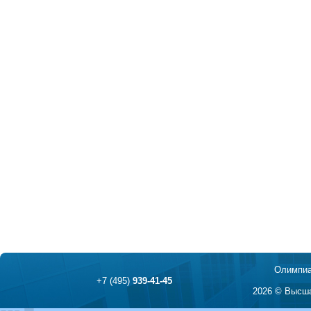
Олимпиа
+7 (495)
939-41-45
2026 © Высша