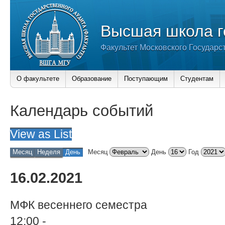
Высшая школа г
Факультет Московского Государс
О факультете
Образование
Поступающим
Студентам
Календарь событий
View as
List
Месяц
Неделя
День
Месяц
День
Год
16.02.2021
МФК весеннего семестра
12:00
-