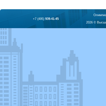
Олимпиа
+7 (495)
939-41-45
2026 © Высша