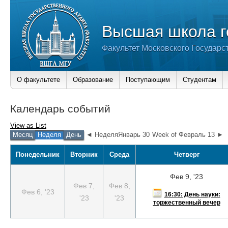
Высшая школа г
Факультет Московского Государс
О факультете
Образование
Поступающим
Студентам
Календарь событий
View as
List
Месяц
Неделя
День
◄ НеделяЯнварь 30
Week of Февраль 13 ►
Понедельник
Вторник
Среда
Четверг
Фев 9, '23
Фев 7,
Фев 8,
Фев 6, '23
16:30: День науки:
'23
'23
торжественный вечер