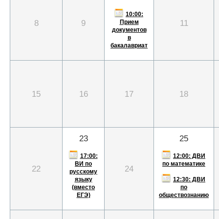
10:00:
8
9
11
Прием
документов
в
бакалавриат
15
16
17
18
23
25
17:00:
12:00: ДВИ
ВИ по
по математике
22
24
русскому
языку
12:30: ДВИ
(вместо
по
ЕГЭ)
обществознанию