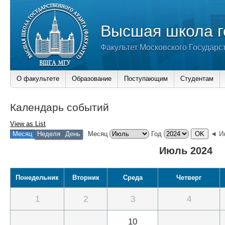
Высшая школа г
Факультет Московского Государс
О факультете
Образование
Поступающим
Студентам
Календарь событий
View as
List
Месяц
Неделя
День
Месяц
Год
◄ И
Июль 2024
Понедельник
Вторник
Среда
Четверг
1
2
3
4
10