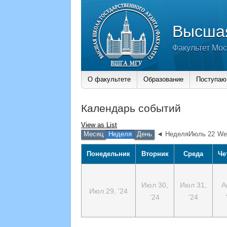
Высшая
Факультет Мос
О факультете
Образование
Поступа
Календарь событий
View as
List
Месяц
Неделя
День
◄ НеделяИюль 22
We
Понедельник
Вторник
Среда
Че
Июл 30,
Июл 31,
А
Июл 29, '24
'24
'24