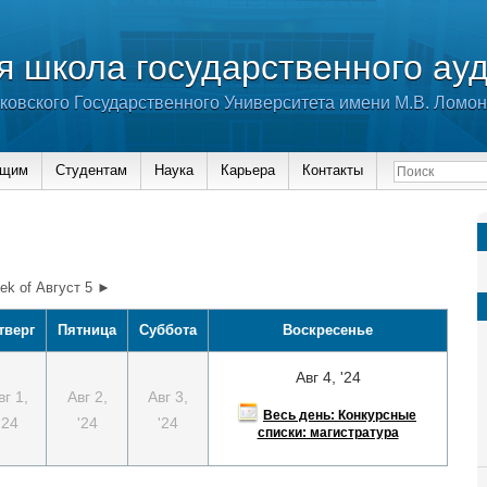
 школа государственного ау
ковского Государственного Университета имени М.В. Ломо
ющим
Студентам
Наука
Карьера
Контакты
ek of Август 5 ►
тверг
Пятница
Суббота
Воскресенье
Авг 4, '24
вг 1,
Авг 2,
Авг 3,
Весь день: Конкурсные
'24
'24
'24
списки: магистратура