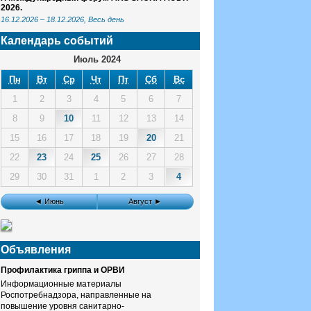
2026.
16.12.2026
–
18.12.2026
, Весь день
Календарь событий
Июль 2024
Пн
Вт
Ср
Чт
Пт
Сб
Вс
1
2
3
4
5
6
7
8
9
10
11
12
13
14
15
16
17
18
19
20
21
22
23
24
25
26
27
28
29
30
31
1
2
3
4
◄ Июнь
Август ►
Объявления
Профилактика гриппа и ОРВИ
Информационные материалы
Роспотребнадзора, направленные на
повышение уровня санитарно-