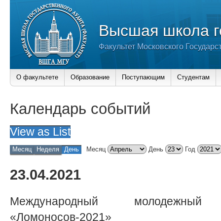
Высшая школа г
Факультет Московского Государс
О факультете
Образование
Поступающим
Студентам
Календарь событий
View as
List
Месяц
Неделя
День
Месяц
День
Год
23.04.2021
Международный молодежны
«Ломоносов-2021»