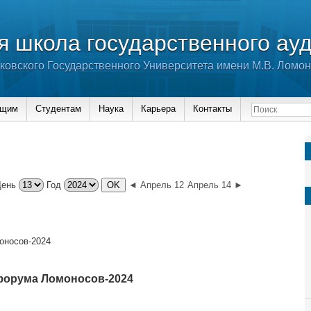
 школа государственного ау
ковского Государственного Университета имени М.В. Ломо
ющим
Студентам
Наука
Карьера
Контакты
День
Год
◄ Апрель 12
Апрель 14 ►
оносов-2024
форума Ломоносов-2024