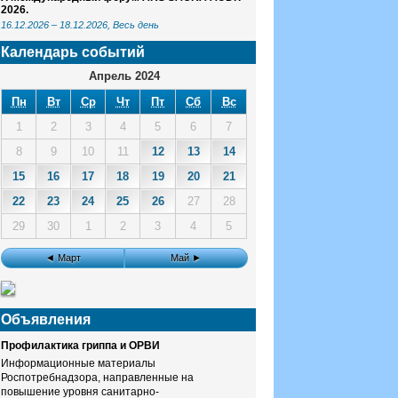
2026.
16.12.2026
–
18.12.2026
, Весь день
Календарь событий
Апрель 2024
Пн
Вт
Ср
Чт
Пт
Сб
Вс
1
2
3
4
5
6
7
8
9
10
11
12
13
14
15
16
17
18
19
20
21
22
23
24
25
26
27
28
29
30
1
2
3
4
5
◄ Март
Май ►
Объявления
Профилактика гриппа и ОРВИ
Информационные материалы
Роспотребнадзора, направленные на
повышение уровня санитарно-