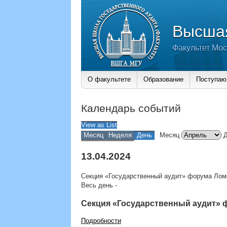
Высшая
Факультет Мос
О факультете
Образование
Поступа
Календарь событий
View as
List
Месяц
Неделя
День
Месяц
13.04.2024
Секция «Государственный аудит» форума Лом
Весь день
-
Секция «Государственный аудит» 
Подробности