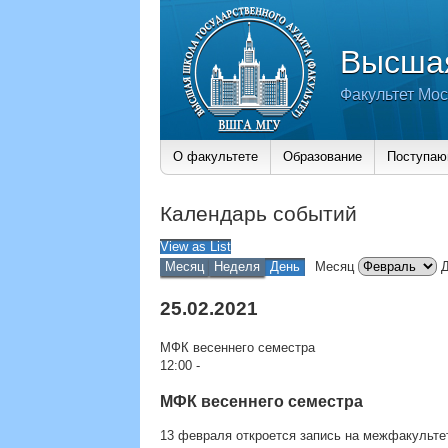
Высшая
Факультет Мос
О факультете
Образование
Поступа
Календарь событий
View as
List
Месяц
Неделя
День
Месяц
25.02.2021
МФК весеннего семестра
12:00
-
МФК весеннего семестра
13 февраля откроется запись на межфакульте