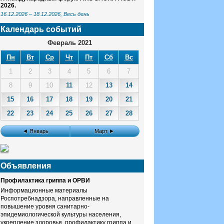
2026.
16.12.2026
–
18.12.2026
, Весь день
Календарь событий
Февраль 2021
Пн
Вт
Ср
Чт
Пт
Сб
Вс
1
2
3
4
5
6
7
8
9
10
11
12
13
14
15
16
17
18
19
20
21
22
23
24
25
26
27
28
◄ Январь
Март ►
Объявления
Профилактика гриппа и ОРВИ
Информационные материалы
Роспотребнадзора, направленные на
повышение уровня санитарно-
эпидемиологической культуры населения,
укрепление здоровья, профилактику гриппа и