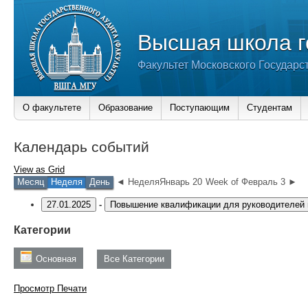
Высшая школа г
Факультет Московского Государс
О факультете
Образование
Поступающим
Студентам
Календарь событий
View as
Grid
Месяц
Неделя
День
◄ НеделяЯнварь 20
Week of Февраль 3 ►
27.01.2025
-
Повышение квалификации для руководителей 
Категории
Основная
Все Категории
Просмотр
Печати