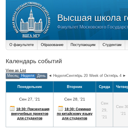
Высшая школа г
Факультет Московского Государс
О факультете
Образование
Поступающим
Студентам
Календарь событий
View as
List
Месяц
Неделя
День
◄ НеделяСентябрь 20
Week of Октябрь 4 ►
Понедельник
Вторник
Среда
Четве
Сен 27, '21
Сен 28, '21
Сен
Сен 3
18:30: Презентация
18:30: Семинар
29,
'21
внеучебных проектов
по китайскому языку
'21
для студентов
для студентов