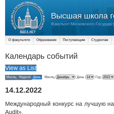
Высшая школа г
Факультет Московского Государс
О факультете
Образование
Поступающим
Студентам
Календарь событий
View as
List
Месяц
Неделя
День
Месяц
День
Год
14.12.2022
Международный конкурс на лучшую на
Audit».