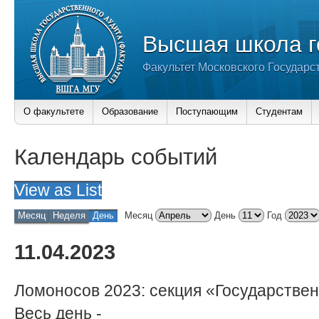
Высшая школа г
Факультет Московского Государс
О факультете
Образование
Поступающим
Студентам
Календарь событий
View as
List
Месяц
Неделя
День
Месяц
День
Год
11.04.2023
Ломоносов 2023: секция «Государствен
Весь день
-