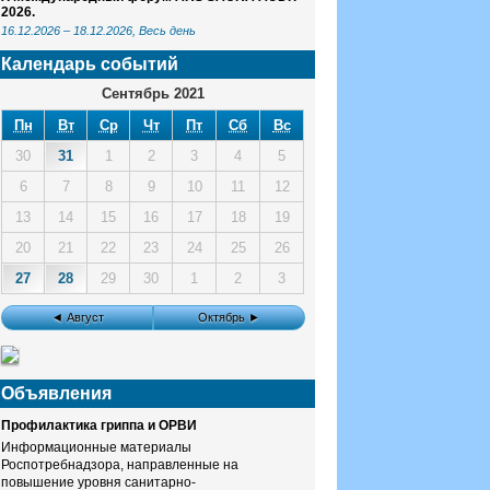
2026.
16.12.2026
–
18.12.2026
, Весь день
Календарь событий
Сентябрь 2021
Пн
Вт
Ср
Чт
Пт
Сб
Вс
30
31
1
2
3
4
5
6
7
8
9
10
11
12
13
14
15
16
17
18
19
20
21
22
23
24
25
26
27
28
29
30
1
2
3
◄ Август
Октябрь ►
Объявления
Профилактика гриппа и ОРВИ
Информационные материалы
Роспотребнадзора, направленные на
повышение уровня санитарно-