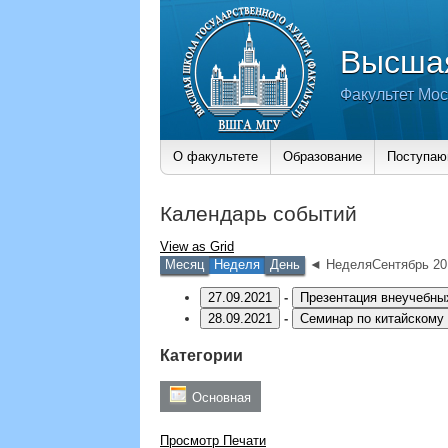
Высшая
Факультет Мос
О факультете
Образование
Поступа
Календарь событий
View as
Grid
Месяц
Неделя
День
◄ НеделяСентябрь 20
27.09.2021
-
Презентация внеучебны
28.09.2021
-
Семинар по китайскому
Категории
Основная
Просмотр
Печати