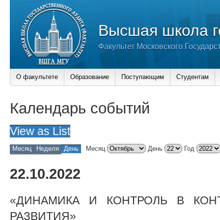
Высшая школа г
Факультет Московского Государс
О факультете
Образование
Поступающим
Студентам
Календарь событий
View as
List
Месяц
Неделя
День
Месяц
День
Год
22.10.2022
«ДИНАМИКА И КОНТРОЛЬ В КОН
РАЗВИТИЯ»