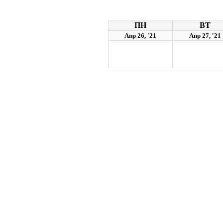
ПН
ВТ
Апр 26, '21
Апр 27, '21