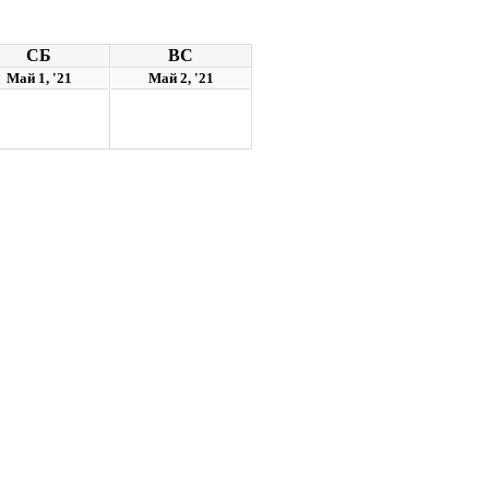
СБ
ВС
Май 1, '21
Май 2, '21