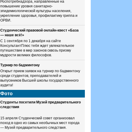
Роспотребнадзора, направленные на
повышение уровня санитарно-
эпидемиологической культуры населения,
укрепление здоровья, профилактику гриппа и
ОРВИ.
Студенческий правовой онлайн-квест «База
— наше всё!»
С 1 сентября по 1 декабря на сайте
КонсультантПлюс тебя ждет увлекательное
путешествие в мир законов сквозь призму
мудрости великих философов.
Турнир по бадминтону
Открыт прием заявок на турнир по бадминтону
среди студентов, преподавателей и
выпускников Высшей школы государственного
аудита!
Фото
Студенты посетили Музей предварительного
следствия
15 апреля Студенческий совет организовал
поход в одно из самых необычных мест города
— Музей предварительного следствия.