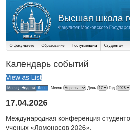
Высшая школа г
Факультет Московского Государс
О факультете
Образование
Поступающим
Студентам
Календарь событий
View as
List
Месяц
Неделя
День
Месяц
День
Год
17.04.2026
Международная конференция студенто
ученых «Ломоносов 2026».