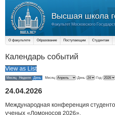
Высшая школа г
Факультет Московского Государс
О факультете
Образование
Поступающим
Студентам
Календарь событий
View as
List
Месяц
Неделя
День
Месяц
День
Год
24.04.2026
Международная конференция студенто
ученых «Ломоносов 2026».