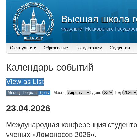
Высшая школа г
Факультет Московского Государс
О факультете
Образование
Поступающим
Студентам
Календарь событий
View as
List
Месяц
Неделя
День
Месяц
День
Год
23.04.2026
Международная конференция студенто
ученых «Ломоносов 2026».