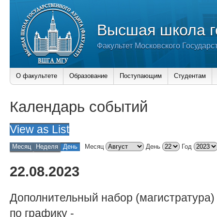
Высшая школа г
Факультет Московского Государс
О факультете
Образование
Поступающим
Студентам
Календарь событий
View as
List
Месяц
Неделя
День
Месяц
День
Год
22.08.2023
Дополнительный набор (магистратура)
по графику
-